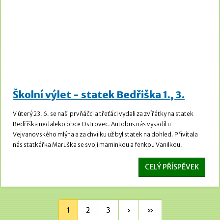
Školní výlet - statek Bedřiška 1., 3.
V úterý 23. 6. se naši prvňáčci a třeťáci vydali za zvířátky na statek
Bedřiška nedaleko obce Ostrovec. Autobus nás vysadil u
Vejvanovského mlýna a za chvilku už byl statek na dohled. Přivítala
nás statkářka Maruška se svojí maminkou a fenkou Vanilkou.
CELÝ PŘÍSPĚVEK
1
2
3
›
»