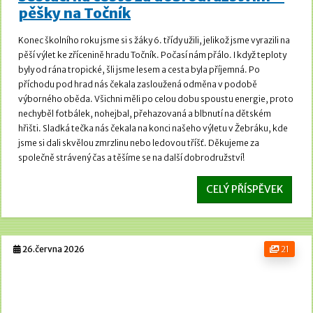
pěšky na Točník
Konec školního roku jsme si s žáky 6. třídy užili, jelikož jsme vyrazili na
pěší výlet ke zřícenině hradu Točník.
Počasí nám přálo. I když teploty
byly od rána tropické, šli jsme lesem a cesta byla příjemná.
Po
příchodu pod hrad nás čekala zasloužená odměna v podobě
výborného oběda. Všichni měli po celou dobu spoustu energie, proto
nechyběl fotbálek, nohejbal, přehazovaná a blbnutí na dětském
hřišti.
Sladká tečka nás čekala na konci našeho výletu v Žebráku, kde
jsme si dali skvělou zmrzlinu nebo ledovou tříšť. Děkujeme za
společně strávený čas a těšíme se na další dobrodružství!
CELÝ PŘÍSPĚVEK
26.června 2026
21