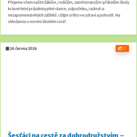
Přejeme všem našim žákům, rodičům, zaměstnancům i přátelům školy
krásné letní prázdniny plné slunce, odpočinku, radosti a
nezapomenutelných zážitků. Užijte si léto ve zdraví a pohodě.
Na
shledanou v novém školním roce!
26.června 2026
21
Šesťáci na cestě za dobrodružstvím –