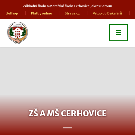
Základní škola a Mateřská škola Cerhovice, okres Beroun
Bellhop
Platby online
Strava.cz
Vstup do Bakalářů
ZŠ A MŠ CERHOVICE