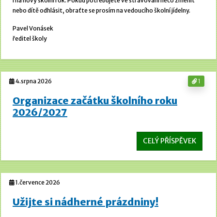
i na nový školní rok. Pokud potřebujete ve stravování něco změnit
nebo dítě odhlásit, obraťte se prosím na vedoucího školní jídelny.
Pavel Vonásek
ředitel školy
4.srpna 2026
1
Organizace začátku školního roku
2026/2027
CELÝ PŘÍSPĚVEK
1.července 2026
Užijte si nádherné prázdniny!