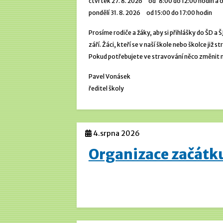
čtvrtek 27. 8. 2026 od 8:00 do 12:00 hodin a o
pondělí 31. 8. 2026 od 15:00 do 17:00 hodin
Prosíme rodiče a žáky, aby si přihlášky do ŠD a ŠJ
září. Žáci, kteří se v naší škole nebo školce již 
Pokud potřebujete ve stravování něco změnit neb
Pavel Vonásek
ředitel školy
4.srpna 2026
Organizace začátk