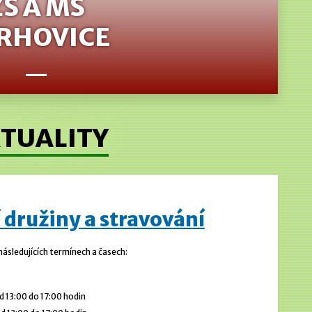
ZŠ A MŠ
RHOVICE
TUALITY
 družiny a stravování
 následujících termínech a časech:
 13:00 do 17:00 hodin