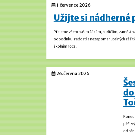
1.července 2026
Užijte si nádherné
Přejeme všem našim žákům, rodičům, zaměstnanc
odpočinku, radosti a nezapomenutelných zážitků
školním roce!
26.června 2026
Še
do
To
Konec š
pěší vý
od rána