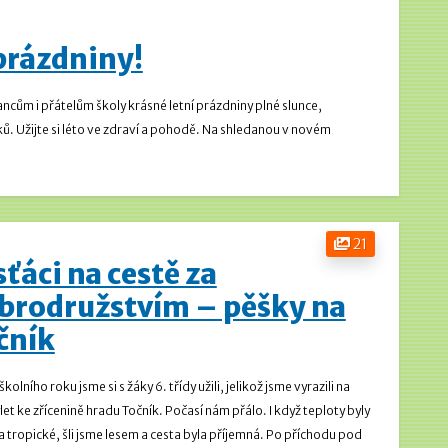
 prázdniny!
ům i přátelům školy krásné letní prázdniny plné slunce,
. Užijte si léto ve zdraví a pohodě.
Na shledanou v novém
21
sťáci na cestě za
brodružstvím – pěšky na
čník
kolního roku jsme si s žáky 6. třídy užili, jelikož jsme vyrazili na
let ke zřícenině hradu Točník.
Počasí nám přálo. I když teploty byly
 tropické, šli jsme lesem a cesta byla příjemná.
Po příchodu pod