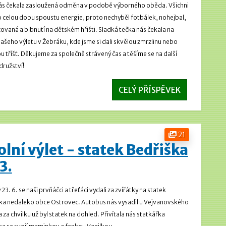
ás čekala zasloužená odměna v podobě výborného oběda. Všichni
o celou dobu spoustu energie, proto nechyběl fotbálek, nohejbal,
ovaná a blbnutí na dětském hřišti.
Sladká tečka nás čekala na
našeho výletu v Žebráku, kde jsme si dali skvělou zmrzlinu nebo
u tříšť. Děkujeme za společně strávený čas a těšíme se na další
ružství!
CELÝ PŘÍSPĚVEK
21
olní výlet - statek Bedřiška
 3.
 23. 6. se naši prvňáčci a třeťáci vydali za zvířátky na statek
ka nedaleko obce Ostrovec. Autobus nás vysadil u Vejvanovského
 za chvilku už byl statek na dohled. Přivítala nás statkářka