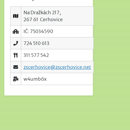
Na Dražkách 217,
267 61 Cerhovice
IČ: 75034590
724 510 613
311 577 542
zscerhovice@zscerhovice.net
w4umb6x