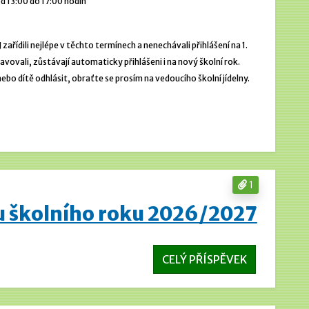
d 13:00 do 17:00 hodin
 zařídili nejlépe v těchto termínech a nenechávali přihlášení na 1.
stravovali, zůstávají automaticky přihlášeni i na nový školní rok.
o dítě odhlásit, obraťte se prosím na vedoucího školní jídelny.
1
u školního roku 2026/2027
CELÝ PŘÍSPĚVEK