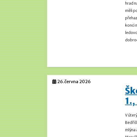
hrad n
měli p
přehaz
konci 
ledovo
dobrod
26.června 2026
Šk
1.,
V úterý
Bedřiš
mlýna a