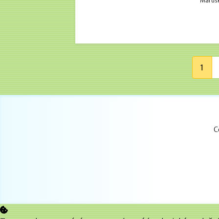
Marušk
1
C