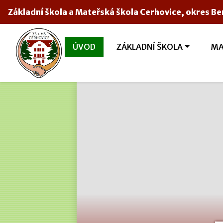
Základní škola a Mateřská škola Cerhovice, okres B
ÚVOD
ZÁKLADNÍ ŠKOLA
MA