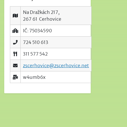
Na Dražkách 217,
267 61 Cerhovice
IČ: 75034590
724 510 613
311 577 542
zscerhovice@zscerhovice.net
w4umb6x