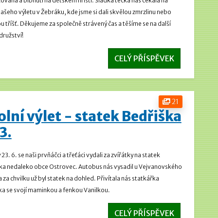
ovaná a blbnutí na dětském hřišti.
Sladká tečka nás čekala na
našeho výletu v Žebráku, kde jsme si dali skvělou zmrzlinu nebo
u tříšť. Děkujeme za společně strávený čas a těšíme se na další
ružství!
CELÝ PŘÍSPĚVEK
21
olní výlet - statek Bedřiška
 3.
 23. 6. se naši prvňáčci a třeťáci vydali za zvířátky na statek
ka nedaleko obce Ostrovec. Autobus nás vysadil u Vejvanovského
 za chvilku už byl statek na dohled. Přivítala nás statkářka
a se svojí maminkou a fenkou Vanilkou.
CELÝ PŘÍSPĚVEK