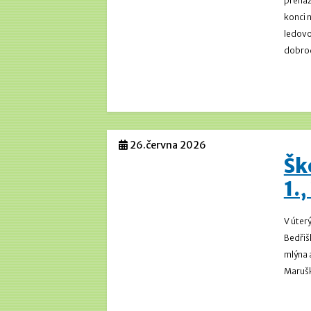
přehaz
konci 
ledovo
dobrod
26.června 2026
Šk
1.,
V úterý
Bedřiš
mlýna a
Marušk