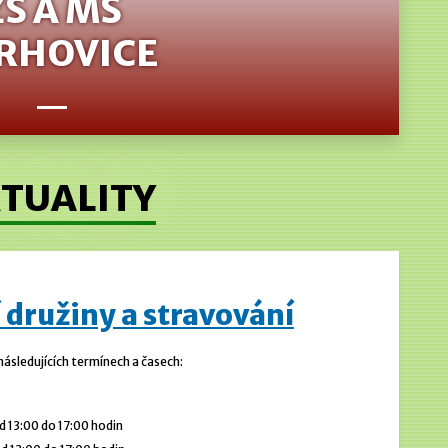
ZŠ A MŠ
RHOVICE
TUALITY
 družiny a stravování
 následujících termínech a časech:
 13:00 do 17:00 hodin