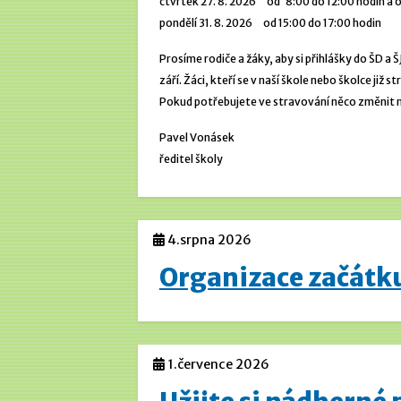
čtvrtek 27. 8. 2026 od 8:00 do 12:00 hodin a o
pondělí 31. 8. 2026 od 15:00 do 17:00 hodin
Prosíme rodiče a žáky, aby si přihlášky do ŠD a ŠJ
září. Žáci, kteří se v naší škole nebo školce již 
Pokud potřebujete ve stravování něco změnit neb
Pavel Vonásek
ředitel školy
4.srpna 2026
Organizace začátk
1.července 2026