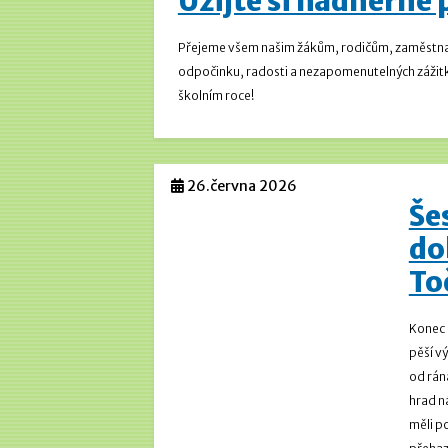
Užijte si nádherné
Přejeme všem našim žákům, rodičům, zaměstnanc
odpočinku, radosti a nezapomenutelných zážitků
školním roce!
26.června 2026
Še
do
To
Konec š
pěší vý
od rána
hrad n
měli p