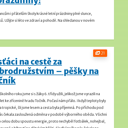
 prázdniny!
ům i přátelům školy krásné letní prázdniny plné slunce,
. Užijte si léto ve zdraví a pohodě.
Na shledanou v novém
21
sťáci na cestě za
brodružstvím – pěšky na
čník
kolního roku jsme si s žáky 6. třídy užili, jelikož jsme vyrazili na
let ke zřícenině hradu Točník.
Počasí nám přálo. I když teploty byly
 tropické, šli jsme lesem a cesta byla příjemná.
Po příchodu pod
ás čekala zasloužená odměna v podobě výborného oběda. Všichni
o celou dobu spoustu energie, proto nechyběl fotbálek, nohejbal,