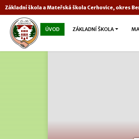
Základní škola a Mateřská škola Cerhovice, okres B
ÚVOD
ZÁKLADNÍ ŠKOLA
MA