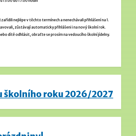
d 13:00 do 17:00 hodin
 zařídili nejlépe v těchto termínech a nenechávali přihlášení na 1.
stravovali, zůstávají automaticky přihlášeni i na nový školní rok.
o dítě odhlásit, obraťte se prosím na vedoucího školní jídelny.
u školního roku 2026/2027