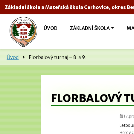
Základní škola a Mateřská škola Cerhovice, okres B
ÚVOD
ZÁKLADNÍ ŠKOLA
MA
Úvod
Florbalový turnaj – 8. a 9.
FLORBALOVÝ TU
17.pr
Letos u
Hořovic