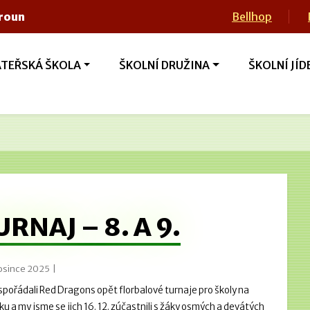
eroun
Bellhop
TEŘSKÁ ŠKOLA
ŠKOLNÍ DRUŽINA
ŠKOLNÍ JÍD
RNAJ – 8. A 9.
osince 2025 |
spořádali Red Dragons opět florbalové turnaje pro školy na
ku a my jsme se jich 16. 12. zúčastnili s žáky osmých a devátých