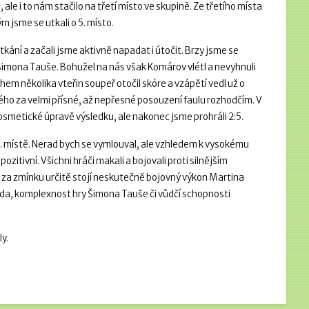
 ale i to nám stačilo na třetí místo ve skupině. Ze třetího místa
 jsme se utkali o 5. místo.
ání a začali jsme aktivně napadat i útočit. Brzy jsme se
Šimona Tauše. Bohužel na nás však Komárov vlétl a nevyhnuli
m několika vteřin soupeř otočil skóre a vzápětí vedl už o
isého za velmi přísné, až nepřesné posouzení faulu rozhodčím. V
smetické úpravě výsledku, ale nakonec jsme prohráli 2:5.
 6. místě. Nerad bych se vymlouval, ale vzhledem k vysokému
zitivní. Všichni hráči makali a bojovali proti silnějším
za zmínku určitě stojí neskutečně bojovný výkon Martina
a, komplexnost hry Šimona Tauše či vůdčí schopnosti
y.