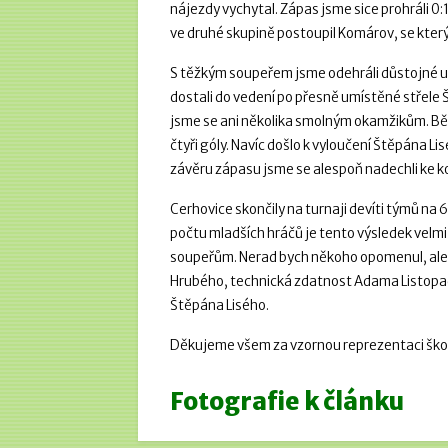
nájezdy vychytal. Zápas jsme sice prohráli 0:1,
ve druhé skupině postoupil Komárov, se kterým
S těžkým soupeřem jsme odehráli důstojné utk
dostali do vedení po přesně umístěné střele 
jsme se ani několika smolným okamžikům. Běhe
čtyři góly. Navíc došlo k vyloučení Štěpána L
závěru zápasu jsme se alespoň nadechli ke ko
Cerhovice skončily na turnaji devíti týmů na
počtu mladších hráčů je tento výsledek velmi po
soupeřům. Nerad bych někoho opomenul, ale 
Hrubého, technická zdatnost Adama Listopad
Štěpána Lisého.
Děkujeme všem za vzornou reprezentaci škol
Fotografie k článku