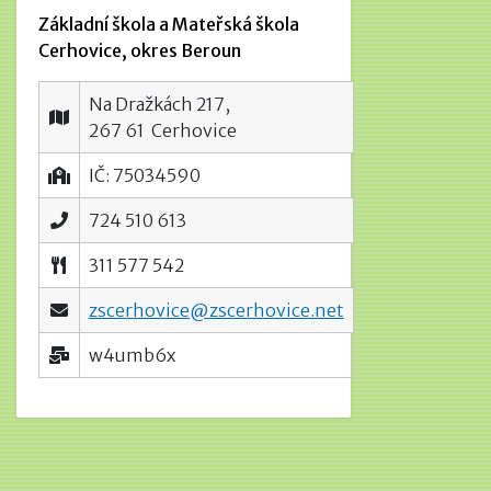
Základní škola a Mateřská škola
Cerhovice, okres Beroun
Na Dražkách 217,
267 61 Cerhovice
IČ: 75034590
724 510 613
311 577 542
zscerhovice@zscerhovice.net
w4umb6x