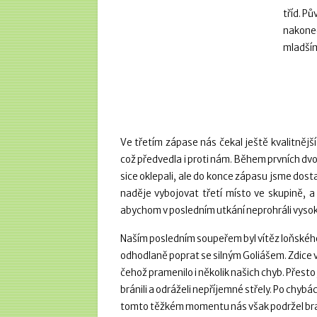
tříd. P
nakonec
mladším
Ve třetím zápase nás čekal ještě kvalitnějš
což předvedla i proti nám. Během prvních dvo
sice oklepali, ale do konce zápasu jsme dosta
naděje vybojovat třetí místo ve skupině, a
abychom v posledním utkání neprohráli vyso
Naším posledním soupeřem byl vítěz loňského ro
odhodlaně poprat se silným Goliášem. Zdice vyn
čehož pramenilo i několik našich chyb. Přest
bránili a odráželi nepříjemné střely. Po chy
tomto těžkém momentu nás však podržel branká