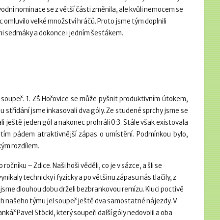
ůvodní nominace se z větší části změnila, ale kvůli nemocem se
 omluvilo velké množství hráčů. Proto jsme tým doplnili
i sedmáky a dokonce i jedním šesťákem.
í soupeř. 1. ZŠ Hořovice se může pyšnit produktivním útokem,
u střídání jsme inkasovali dva góly. Ze studené sprchy jsme se
li ještě jeden gól a nakonec prohráli 0:3. Stále však existovala
 tím pádem atraktivnější zápas o umístění. Podmínkou bylo,
kým rozdílem.
čníku – Zdice. Naši hoši věděli, co je v sázce, a šli se
ikaly technicky i fyzicky a po většinu zápasu nás tlačily, z
o jsme dlouhou dobu drželi bezbrankovou remízu. Kluci poctivě
bách našeho týmu jel soupeř ještě dva samostatné nájezdy. V
ř Pavel Stöckl, který soupeři další góly nedovolil a oba