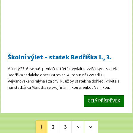
Školní výlet - statek Bedřiška 1., 3.
V úterý 23. 6. se naši prvňáčci a třeťáci vydali za zvířátky na statek
Bedřiška nedaleko obce Ostrovec. Autobus nás vysadil u
Vejvanovského mlýna a za chvilku už byl statek na dohled. Přivítala
nás statkářka Maruška se svojí maminkou a fenkou Vanilkou.
CELÝ PŘÍSPĚVEK
1
2
3
›
»