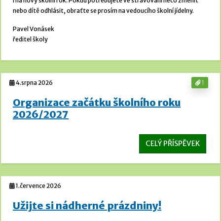
i na nový školní rok. Pokud potřebujete ve stravování něco změnit
nebo dítě odhlásit, obraťte se prosím na vedoucího školní jídelny.
Pavel Vonásek
ředitel školy
4.srpna 2026
1
Organizace začátku školního roku
2026/2027
CELÝ PŘÍSPĚVEK
1.července 2026
Užijte si nádherné prázdniny!