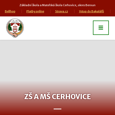
Základní škola a Mateřská škola Cerhovice, okres Beroun
Bellhop
Platby online
Strava.cz
Vstup do Bakalářů
ZŠ A MŠ CERHOVICE