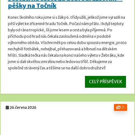
pěšky na Točník
Konec školního roku jsme si s žáky 6. třídy užili, jelikož jsme vyrazili na
pěší výlet ke zřícenině hradu Točník.
Počasí nám přálo. I když teploty
byly od rána tropické, šli jsme lesem a cesta byla příjemná.
Po
příchodu pod hrad nás čekala zasloužená odměna v podobě
výborného oběda. Všichni měli po celou dobu spoustu energie, proto
nechyběl fotbálek, nohejbal, přehazovaná a blbnutí na dětském
hřišti.
Sladká tečka nás čekala na konci našeho výletu v Žebráku, kde
jsme si dali skvělou zmrzlinu nebo ledovou tříšť. Děkujeme za
společně strávený čas a těšíme se na další dobrodružství!
CELÝ PŘÍSPĚVEK
26.června 2026
21