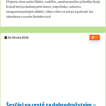
Přejeme všem našim žákům, rodičům, zaměstnancům i přátelům školy
krásné letní prázdniny plné slunce, odpočinku, radosti a
nezapomenutelných zážitků. Užijte si léto ve zdraví a pohodě.
Na
shledanou v novém školním roce!
26.června 2026
21
Šesťáci na cestě za dobrodružstvím –