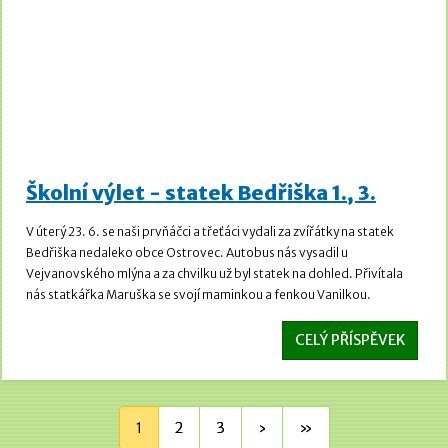
Školní výlet - statek Bedřiška 1., 3.
V úterý 23. 6. se naši prvňáčci a třeťáci vydali za zvířátky na statek
Bedřiška nedaleko obce Ostrovec. Autobus nás vysadil u
Vejvanovského mlýna a za chvilku už byl statek na dohled. Přivítala
nás statkářka Maruška se svojí maminkou a fenkou Vanilkou.
CELÝ PŘÍSPĚVEK
1
2
3
›
»