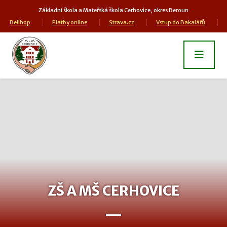
Základní škola a Mateřská škola Cerhovice, okres Beroun
Bellhop
Platby online
Strava.cz
Vstup do Bakalářů
ZŠ A MŠ CERHOVICE