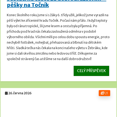
pěšky na Točník
Konec školního roku jsme si s žáky 6. třídy užili, jelikož jsme vyrazili na
pěší výlet ke zřícenině hradu Točník.
Počasí nám přálo. I když teploty
byly od rána tropické, šli jsme lesem a cesta byla příjemná.
Po
příchodu pod hrad nás čekala zasloužená odměna v podobě
výborného oběda. Všichni měli po celou dobu spoustu energie, proto
nechyběl fotbálek, nohejbal, přehazovaná a blbnutí na dětském
hřišti.
Sladká tečka nás čekala na konci našeho výletu v Žebráku, kde
jsme si dali skvělou zmrzlinu nebo ledovou tříšť. Děkujeme za
společně strávený čas a těšíme se na další dobrodružství!
CELÝ PŘÍSPĚVEK
26.června 2026
21