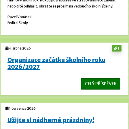
i na nový školní rok. Pokud potřebujete ve stravování něco změnit
nebo dítě odhlásit, obraťte se prosím na vedoucího školní jídelny.
Pavel Vonásek
ředitel školy
4.srpna 2026
1
Organizace začátku školního roku
2026/2027
CELÝ PŘÍSPĚVEK
1.července 2026
Užijte si nádherné prázdniny!