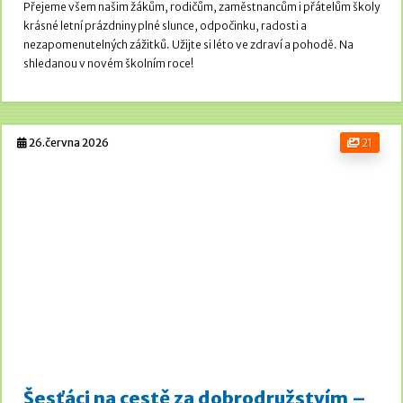
Přejeme všem našim žákům, rodičům, zaměstnancům i přátelům školy
krásné letní prázdniny plné slunce, odpočinku, radosti a
nezapomenutelných zážitků. Užijte si léto ve zdraví a pohodě.
Na
shledanou v novém školním roce!
26.června 2026
21
Šesťáci na cestě za dobrodružstvím –