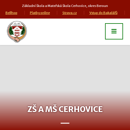
Základní škola a Mateřská škola Cerhovice, okres Beroun
Bellhop
Platby online
Strava.cz
Vstup do Bakalářů
ZŠ A MŠ CERHOVICE