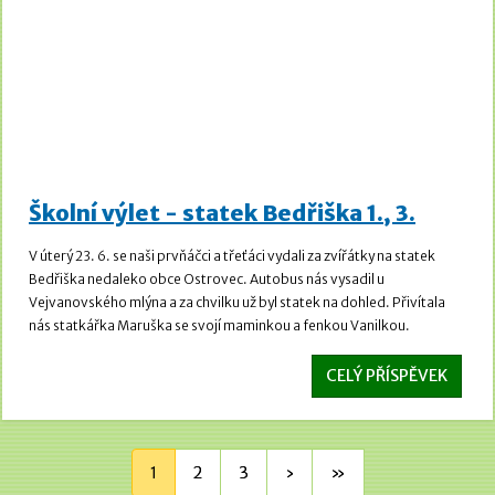
Školní výlet - statek Bedřiška 1., 3.
V úterý 23. 6. se naši prvňáčci a třeťáci vydali za zvířátky na statek
Bedřiška nedaleko obce Ostrovec. Autobus nás vysadil u
Vejvanovského mlýna a za chvilku už byl statek na dohled. Přivítala
nás statkářka Maruška se svojí maminkou a fenkou Vanilkou.
CELÝ PŘÍSPĚVEK
1
2
3
›
»