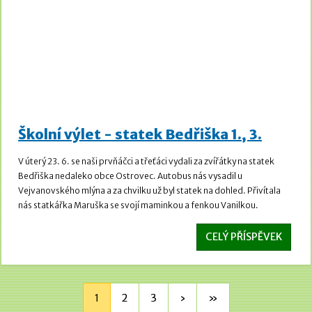
Školní výlet - statek Bedřiška 1., 3.
V úterý 23. 6. se naši prvňáčci a třeťáci vydali za zvířátky na statek
Bedřiška nedaleko obce Ostrovec. Autobus nás vysadil u
Vejvanovského mlýna a za chvilku už byl statek na dohled. Přivítala
nás statkářka Maruška se svojí maminkou a fenkou Vanilkou.
CELÝ PŘÍSPĚVEK
1
2
3
›
»