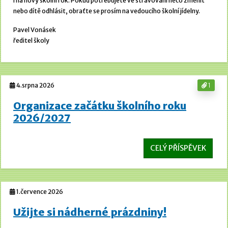
i na nový školní rok. Pokud potřebujete ve stravování něco změnit
nebo dítě odhlásit, obraťte se prosím na vedoucího školní jídelny.
Pavel Vonásek
ředitel školy
4.srpna 2026
1
Organizace začátku školního roku
2026/2027
CELÝ PŘÍSPĚVEK
1.července 2026
Užijte si nádherné prázdniny!