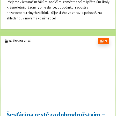
Přejeme všem našim žákům, rodičům, zaměstnancům i přátelům školy
krásné letní prázdniny plné slunce, odpočinku, radosti a
nezapomenutelných zážitků. Užijte si léto ve zdraví a pohodě.
Na
shledanou v novém školním roce!
26.června 2026
21
Šesťáci na cestě za dobrodružstvím –