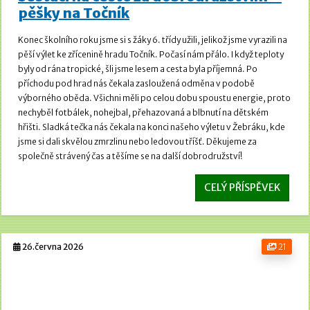
pěšky na Točník
Konec školního roku jsme si s žáky 6. třídy užili, jelikož jsme vyrazili na
pěší výlet ke zřícenině hradu Točník.
Počasí nám přálo. I když teploty
byly od rána tropické, šli jsme lesem a cesta byla příjemná.
Po
příchodu pod hrad nás čekala zasloužená odměna v podobě
výborného oběda. Všichni měli po celou dobu spoustu energie, proto
nechyběl fotbálek, nohejbal, přehazovaná a blbnutí na dětském
hřišti.
Sladká tečka nás čekala na konci našeho výletu v Žebráku, kde
jsme si dali skvělou zmrzlinu nebo ledovou tříšť. Děkujeme za
společně strávený čas a těšíme se na další dobrodružství!
CELÝ PŘÍSPĚVEK
26.června 2026
21