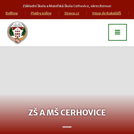
Základní škola a Mateřská škola Cerhovice, okres Beroun
Bellhop
Platby online
Strava.cz
Vstup do Bakalářů
ZŠ A MŠ CERHOVICE