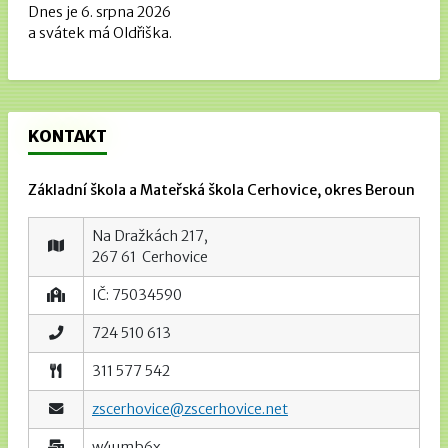
Dnes je 6. srpna 2026
a svátek má Oldřiška.
KONTAKT
Základní škola a Mateřská škola Cerhovice, okres Beroun
Na Dražkách 217,
267 61 Cerhovice
IČ: 75034590
724 510 613
311 577 542
zscerhovice@zscerhovice.net
w4umb6x