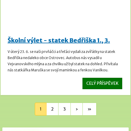
Školní výlet - statek Bedřiška 1., 3.
V úterý 23. 6. se naši prvňáčci a třeťáci vydali za zvířátky na statek
Bedřiška nedaleko obce Ostrovec. Autobus nás vysadil u
Vejvanovského mlýna a za chvilku už byl statek na dohled. Přivítala
nás statkářka Maruška se svojí maminkou a fenkou Vanilkou.
CELÝ PŘÍSPĚVEK
1
2
3
›
»