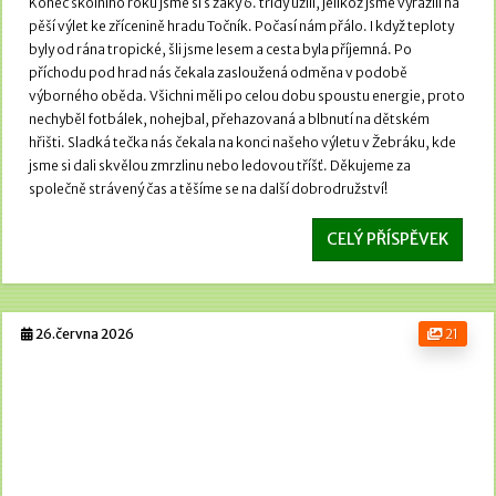
Konec školního roku jsme si s žáky 6. třídy užili, jelikož jsme vyrazili na
pěší výlet ke zřícenině hradu Točník.
Počasí nám přálo. I když teploty
byly od rána tropické, šli jsme lesem a cesta byla příjemná.
Po
příchodu pod hrad nás čekala zasloužená odměna v podobě
výborného oběda. Všichni měli po celou dobu spoustu energie, proto
nechyběl fotbálek, nohejbal, přehazovaná a blbnutí na dětském
hřišti.
Sladká tečka nás čekala na konci našeho výletu v Žebráku, kde
jsme si dali skvělou zmrzlinu nebo ledovou tříšť. Děkujeme za
společně strávený čas a těšíme se na další dobrodružství!
CELÝ PŘÍSPĚVEK
26.června 2026
21