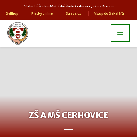
Základní škola a Mateřská škola Cerhovice, okres Beroun
Bellhop
Platby online
Strava.cz
Vstup do Bakalářů
ZŠ A MŠ CERHOVICE