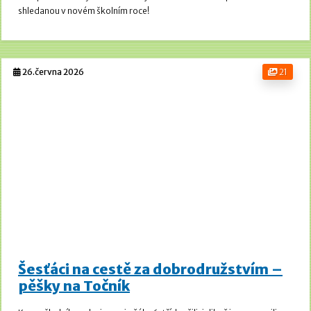
shledanou v novém školním roce!
26.června 2026
21
Šesťáci na cestě za dobrodružstvím –
pěšky na Točník