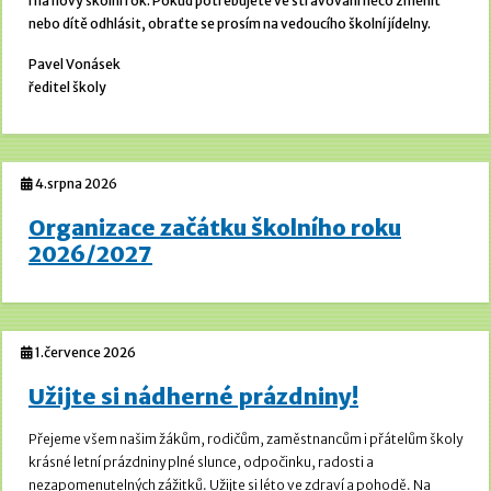
i na nový školní rok. Pokud potřebujete ve stravování něco změnit
nebo dítě odhlásit, obraťte se prosím na vedoucího školní jídelny.
Pavel Vonásek
ředitel školy
4.srpna 2026
Organizace začátku školního roku
2026/2027
1.července 2026
Užijte si nádherné prázdniny!
Přejeme všem našim žákům, rodičům, zaměstnancům i přátelům školy
krásné letní prázdniny plné slunce, odpočinku, radosti a
nezapomenutelných zážitků. Užijte si léto ve zdraví a pohodě.
Na