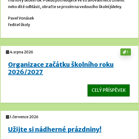
i na nový školní rok. Pokud potřebujete ve stravování něco změnit
nebo dítě odhlásit, obraťte se prosím na vedoucího školní jídelny.
Pavel Vonásek
ředitel školy
4.srpna 2026
1
Organizace začátku školního roku
2026/2027
CELÝ PŘÍSPĚVEK
1.července 2026
Užijte si nádherné prázdniny!