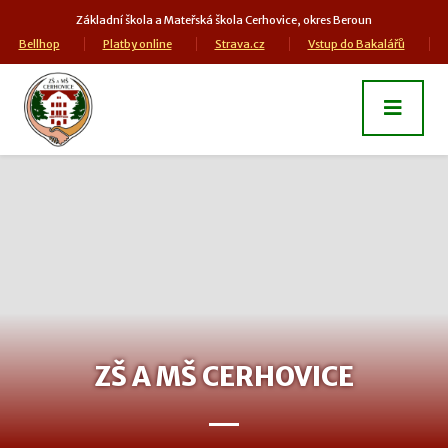
Základní škola a Mateřská škola Cerhovice, okres Beroun
Bellhop
Platby online
Strava.cz
Vstup do Bakalářů
ZŠ A MŠ CERHOVICE