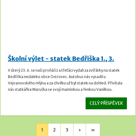
Školní výlet - statek Bedřiška 1., 3.
V úterý 23. 6. se naši prvňáčci a třeťáci vydali za zvířátky na statek
Bedřiška nedaleko obce Ostrovec. Autobus nás vysadil u
Vejvanovského mlýna a za chvilku už byl statek na dohled. Přivítala
nás statkářka Maruška se svojí maminkou a fenkou Vanilkou.
CELÝ PŘÍSPĚVEK
1
2
3
›
»