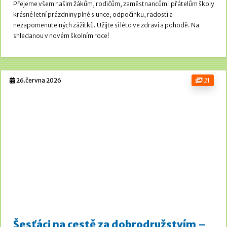
Přejeme všem našim žákům, rodičům, zaměstnancům i přátelům školy
krásné letní prázdniny plné slunce, odpočinku, radosti a
nezapomenutelných zážitků. Užijte si léto ve zdraví a pohodě.
Na
shledanou v novém školním roce!
26.června 2026
21
Šesťáci na cestě za dobrodružstvím –