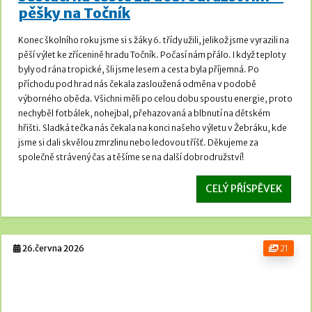
pěšky na Točník
Konec školního roku jsme si s žáky 6. třídy užili, jelikož jsme vyrazili na
pěší výlet ke zřícenině hradu Točník.
Počasí nám přálo. I když teploty
byly od rána tropické, šli jsme lesem a cesta byla příjemná.
Po
příchodu pod hrad nás čekala zasloužená odměna v podobě
výborného oběda. Všichni měli po celou dobu spoustu energie, proto
nechyběl fotbálek, nohejbal, přehazovaná a blbnutí na dětském
hřišti.
Sladká tečka nás čekala na konci našeho výletu v Žebráku, kde
jsme si dali skvělou zmrzlinu nebo ledovou tříšť. Děkujeme za
společně strávený čas a těšíme se na další dobrodružství!
CELÝ PŘÍSPĚVEK
26.června 2026
21