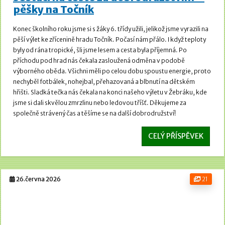
pěšky na Točník
Konec školního roku jsme si s žáky 6. třídy užili, jelikož jsme vyrazili na
pěší výlet ke zřícenině hradu Točník.
Počasí nám přálo. I když teploty
byly od rána tropické, šli jsme lesem a cesta byla příjemná.
Po
příchodu pod hrad nás čekala zasloužená odměna v podobě
výborného oběda. Všichni měli po celou dobu spoustu energie, proto
nechyběl fotbálek, nohejbal, přehazovaná a blbnutí na dětském
hřišti.
Sladká tečka nás čekala na konci našeho výletu v Žebráku, kde
jsme si dali skvělou zmrzlinu nebo ledovou tříšť. Děkujeme za
společně strávený čas a těšíme se na další dobrodružství!
CELÝ PŘÍSPĚVEK
26.června 2026
21