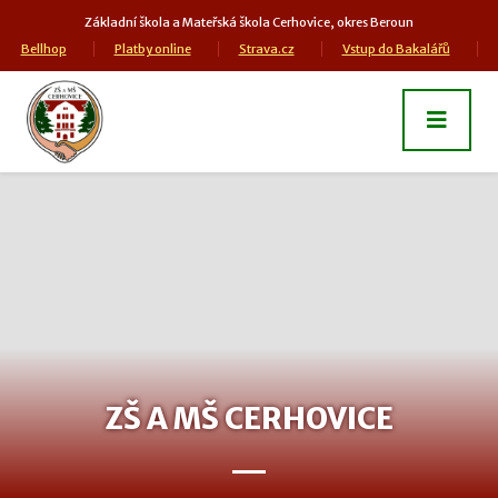
Základní škola a Mateřská škola Cerhovice, okres Beroun
Bellhop
Platby online
Strava.cz
Vstup do Bakalářů
ZŠ A MŠ CERHOVICE