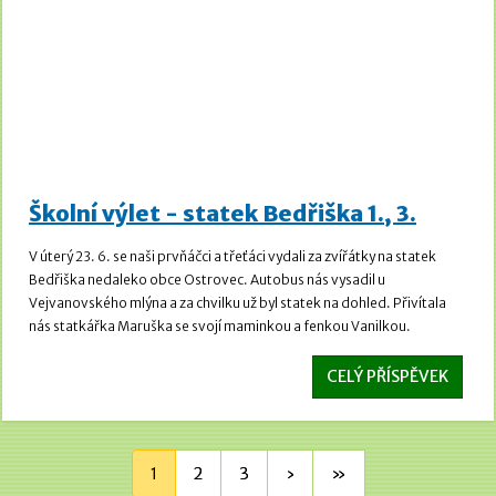
Školní výlet - statek Bedřiška 1., 3.
V úterý 23. 6. se naši prvňáčci a třeťáci vydali za zvířátky na statek
Bedřiška nedaleko obce Ostrovec. Autobus nás vysadil u
Vejvanovského mlýna a za chvilku už byl statek na dohled. Přivítala
nás statkářka Maruška se svojí maminkou a fenkou Vanilkou.
CELÝ PŘÍSPĚVEK
1
2
3
›
»