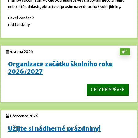
i na nový školní rok. Pokud potřebujete ve stravování něco změnit
nebo dítě odhlásit, obraťte se prosím na vedoucího školní jídelny.
Pavel Vonásek
ředitel školy
4.srpna 2026
1
Organizace začátku školního roku
2026/2027
CELÝ PŘÍSPĚVEK
1.července 2026
Užijte si nádherné prázdniny!