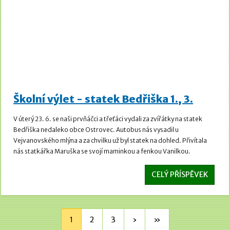
Školní výlet - statek Bedřiška 1., 3.
V úterý 23. 6. se naši prvňáčci a třeťáci vydali za zvířátky na statek
Bedřiška nedaleko obce Ostrovec. Autobus nás vysadil u
Vejvanovského mlýna a za chvilku už byl statek na dohled. Přivítala
nás statkářka Maruška se svojí maminkou a fenkou Vanilkou.
CELÝ PŘÍSPĚVEK
1
2
3
›
»