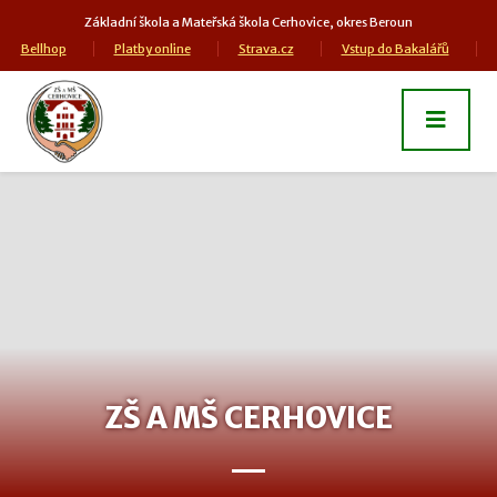
Základní škola a Mateřská škola Cerhovice, okres Beroun
Bellhop
Platby online
Strava.cz
Vstup do Bakalářů
ZŠ A MŠ CERHOVICE