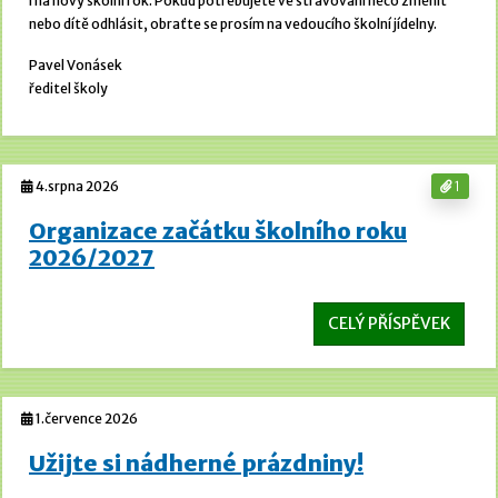
i na nový školní rok. Pokud potřebujete ve stravování něco změnit
nebo dítě odhlásit, obraťte se prosím na vedoucího školní jídelny.
Pavel Vonásek
ředitel školy
4.srpna 2026
1
Organizace začátku školního roku
2026/2027
CELÝ PŘÍSPĚVEK
1.července 2026
Užijte si nádherné prázdniny!