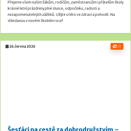
Přejeme všem našim žákům, rodičům, zaměstnancům i přátelům školy
krásné letní prázdniny plné slunce, odpočinku, radosti a
nezapomenutelných zážitků. Užijte si léto ve zdraví a pohodě.
Na
shledanou v novém školním roce!
26.června 2026
21
Šesťáci na cestě za dobrodružstvím –