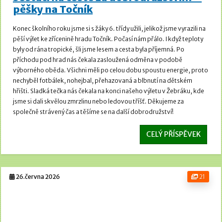
pěšky na Točník
Konec školního roku jsme si s žáky 6. třídy užili, jelikož jsme vyrazili na
pěší výlet ke zřícenině hradu Točník.
Počasí nám přálo. I když teploty
byly od rána tropické, šli jsme lesem a cesta byla příjemná.
Po
příchodu pod hrad nás čekala zasloužená odměna v podobě
výborného oběda. Všichni měli po celou dobu spoustu energie, proto
nechyběl fotbálek, nohejbal, přehazovaná a blbnutí na dětském
hřišti.
Sladká tečka nás čekala na konci našeho výletu v Žebráku, kde
jsme si dali skvělou zmrzlinu nebo ledovou tříšť. Děkujeme za
společně strávený čas a těšíme se na další dobrodružství!
CELÝ PŘÍSPĚVEK
26.června 2026
21