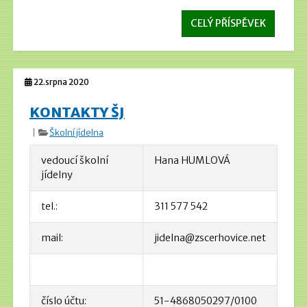
CELÝ PŘÍSPĚVEK
22.srpna 2020
KONTAKTY ŠJ
|
Školní jídelna
vedoucí školní
Hana HUMLOVÁ
jídelny
tel.:
311 577 542
mail:
jidelna@zscerhovice.net
číslo účtu:
51-4868050297/0100