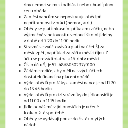
dny nemoci se musí odhlásit nebo uhradí plnou
cenu oběda.
Zaměstnancům se neposkytuje oběd při
nepřítomnosti v práci (nemoc, atd.).
Obědy se platí inkasním příkazem z účtu, nebo
výjimečně v hotovosti u vedoucí školní jídelny
v době od 7.20 do 11.00 hodin.
Stravné se vyúčtovává a platí na účet ŠJ za
měsíc zpět, například za září v měsíci říjnu. Z
účtu se provádí platba k 16. dni v měsíci.
Číslo účtu ŠJ je 51-4868050297/0100.
Žádáme rodiče, aby měli na svých účtech
dostatek financí na placení obědů.
Výdej obědů pro žáky a zaměstnance je od 11.20
do 13.45 hodin.
Výdej obědů pro cizí strávníky do jídlonosičů je
od 11.00 do 11.15 hodin.
Jídlo odnášené v jídlonosičích je určené
k okamžité spotřebě.
Obědy se vydávají pouze do čistě umytých
nádob.