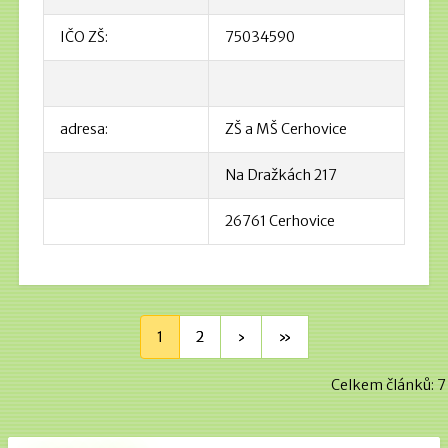
IČO ZŠ:
75034590
adresa:
ZŠ a MŠ Cerhovice
Na Dražkách 217
26761 Cerhovice
1
2
›
»
Celkem článků: 7