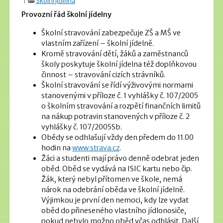
|
Školní jídelna
Provozní řád školní jídelny
Školní stravování zabezpečuje ZŠ a MŠ ve
vlastním zařízení – školní jídelně.
Kromě stravování dětí, žáků a zaměstnanců
školy poskytuje školní jídelna též doplňkovou
činnost – stravování cizích strávníků.
Školní stravování se řídí výživovými normami
stanovenými v příloze č. 1 vyhlášky č. 107/2005
o školním stravování a rozpětí finančních limitů
na nákup potravin stanovených v příloze č. 2
vyhlášky č. 107/2005Sb.
Obědy se odhlašují vždy den předem do 11.00
hodin na
www.strava.cz
.
Žáci a studenti mají právo denně odebrat jeden
oběd. Oběd se vydává na ISIC kartu nebo čip.
Žák, který nebyl přítomen ve škole, nemá
nárok na odebrání oběda ve školní jídelně.
Výjimkou je první den nemoci, kdy lze vydat
oběd do přineseného vlastního jídlonosiče,
pokud nebylo možno oběd včas odhlásit. Další