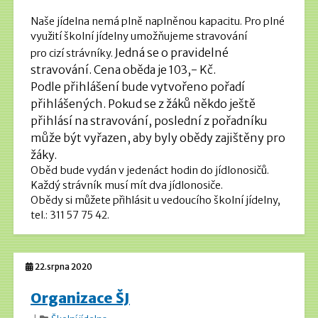
Naše jídelna nemá plně naplněnou kapacitu. Pro plné
využití školní jídelny umožňujeme stravování
Jedná se o pravidelné
pro cizí strávníky.
stravování. Cena oběda je 103,-
Kč.
Podle přihlášení bude vytvořeno pořadí
přihlášených.
Pokud se z žáků někdo ještě
přihlásí na stravování, poslední z pořadníku
může být vyřazen, aby byly obědy zajištěny pro
žáky.
Oběd bude vydán v jedenáct hodin do jídlonosičů.
Každý strávník musí mít dva jídlonosiče.
Obědy si můžete přihlásit u vedoucího školní jídelny,
tel.: 311 57 75 42.
22.srpna 2020
Organizace ŠJ