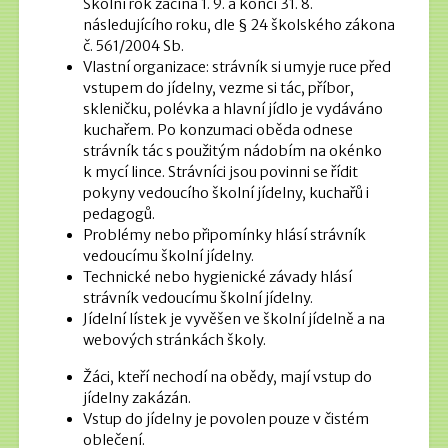
Školní rok začíná 1. 9. a končí 31. 8.
následujícího roku, dle § 24 školského zákona
č. 561/2004 Sb.
Vlastní organizace: strávník si umyje ruce před
vstupem do jídelny, vezme si tác, příbor,
skleničku, polévka a hlavní jídlo je vydáváno
kuchařem. Po konzumaci oběda odnese
strávník tác s použitým nádobím na okénko
k mycí lince. Strávníci jsou povinni se řídit
pokyny vedoucího školní jídelny, kuchařů i
pedagogů.
Problémy nebo připomínky hlásí strávník
vedoucímu školní jídelny.
Technické nebo hygienické závady hlásí
strávník vedoucímu školní jídelny.
Jídelní lístek je vyvěšen ve školní jídelně a na
webových stránkách školy.
Žáci, kteří nechodí na obědy, mají vstup do
jídelny zakázán.
Vstup do jídelny je povolen pouze v čistém
oblečení.