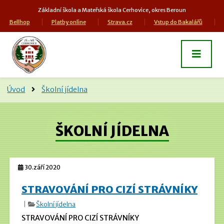
Základní škola a Mateřská škola Cerhovice, okres Beroun
Bellhop
Platby online
Strava.cz
Vstup do Bakalářů
Úvod
Školní jídelna
ŠKOLNÍ JÍDELNA
30.září 2020
STRAVOVÁNÍ PRO CIZÍ STRÁVNÍKY
|
Školní jídelna
STRAVOVÁNÍ PRO CIZÍ STRÁVNÍKY