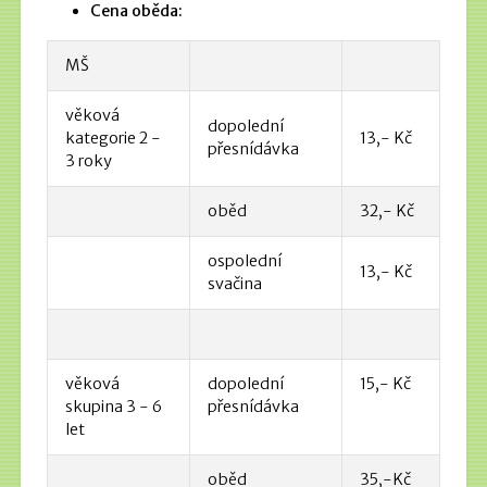
Cena oběda:
MŠ
věková
dopolední
kategorie 2 -
13,- Kč
přesnídávka
3 roky
oběd
32,- Kč
ospolední
13,- Kč
svačina
věková
dopolední
15,- Kč
skupina 3 - 6
přesnídávka
let
oběd
35,-Kč