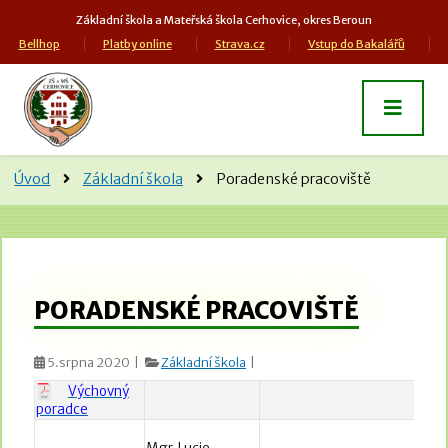
Základní škola a Mateřská škola Cerhovice, okres Beroun
Bellhop
Platby online
Strava.cz
Vstup do Bakalářů
Úvod
Základní škola
Poradenské pracoviště
PORADENSKÉ PRACOVIŠTĚ
5.srpna 2020 |
Základní škola
|
Výchovný
poradce