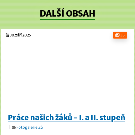
DALŠÍ OBSAH
30.září 2025
36
Práce našich žáků - I. a II. stupeň
|
Fotogalerie ZŠ