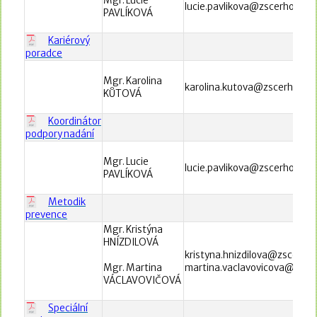
Mgr. Lucie
lucie.pavlikova@zscerhovice.
PAVLÍKOVÁ
Kariérový
poradce
Mgr. Karolina
karolina.kutova@zscerhovice
KŮTOVÁ
Koordinátor
podpory nadání
Mgr. Lucie
lucie.pavlikova@zscerhovice.
PAVLÍKOVÁ
Metodik
prevence
Mgr. Kristýna
HNÍZDILOVÁ
kristyna.hnizdilova@zscerhov
Mgr. Martina
martina.vaclavovicova@zscer
VÁCLAVOVIČOVÁ
Speciální