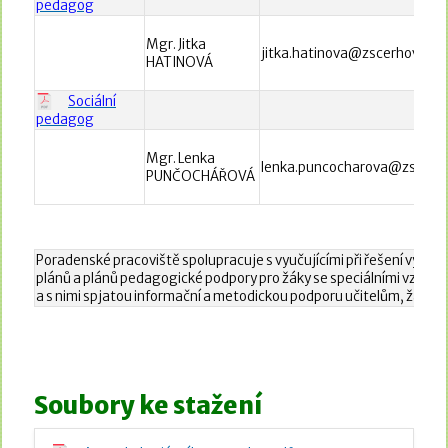
pedagog
Mgr. Jitka
jitka.hatinova@zscerhovice.
HATINOVÁ
Sociální
pedagog
Mgr. Lenka
lenka.puncocharova@zscerho
PUNČOCHÁŘOVÁ
Poradenské pracoviště spolupracuje s vyučujícími při řešení výchovn
plánů a plánů pedagogické podpory pro žáky se speciálními vzděláv
a s nimi spjatou informační a metodickou podporu učitelům, žákům 
Soubory ke stažení