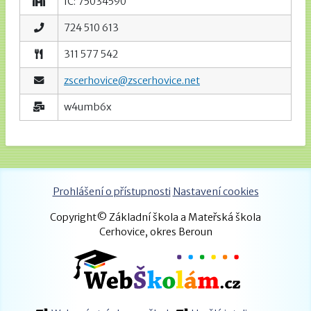
IČ: 75034590
724 510 613
311 577 542
zscerhovice@zscerhovice.net
w4umb6x
Prohlášení o přístupnosti
Nastavení cookies
Copyright© Základní škola a Mateřská škola
Cerhovice, okres Beroun