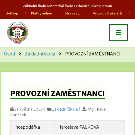
Základní škola a Mateřská škola Cerhovice, okres Beroun
Bellhop
Platby online
Strava.cz
Vstup do Bakalářů
Úvod
Základní škola
PROVOZNÍ ZAMĚSTNANCI
PROVOZNÍ ZAMĚSTNANCI
21.května 2023 |
Základní škola
|
Mgr. Pavel
Vonásek |
hospodářka
Jaroslava PALKOVÁ