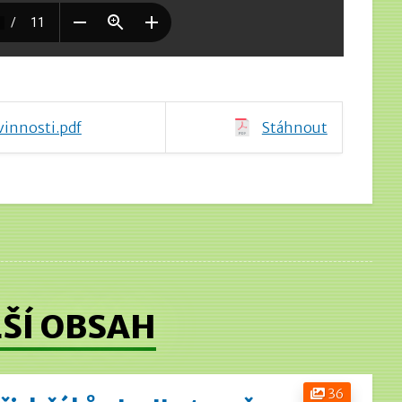
innosti.pdf
Stáhnout
ŠÍ OBSAH
36