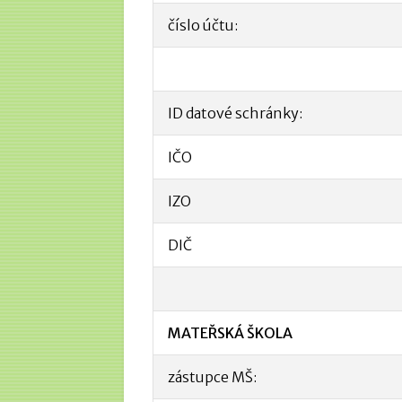
číslo účtu:
ID datové schránky:
IČO
IZO
DIČ
MATEŘSKÁ
ŠKOLA
zástupce MŠ: