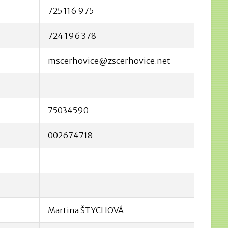
725 116 975
724 196 378
mscerhovice@zscerhovice.net
75034590
002674718
Martina ŠTYCHOVÁ