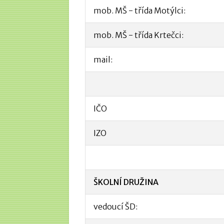
mob. MŠ - třída Motýlci:
mob. MŠ - třída Krtečci:
mail:
IČO
IZO
ŠKOLNÍ DRUŽINA
vedoucí ŠD: