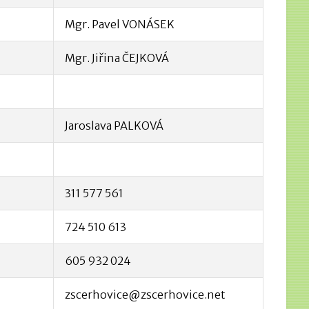
Mgr. Pavel VONÁSEK
Mgr. Jiřina ČEJKOVÁ
Jaroslava PALKOVÁ
311 577 561
724 510 613
605 932 024
zscerhovice@zscerhovice.net