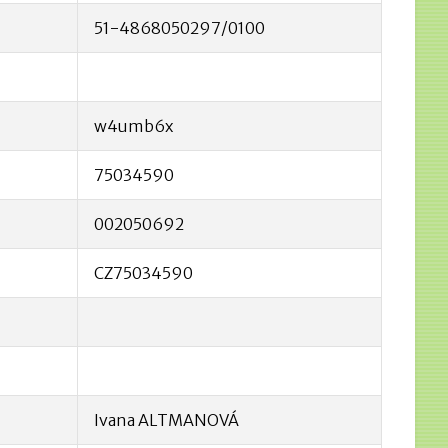
51-4868050297/0100
w4umb6x
75034590
002050692
CZ75034590
Ivana ALTMANOVÁ