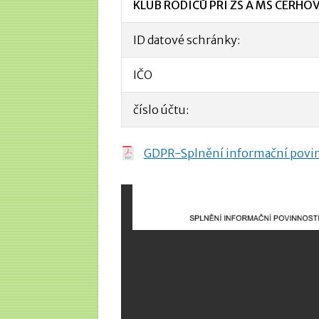
KLUB RODIČŮ PŘI ZŠ A MŠ CERHO
ID datové schránky:
IČO
číslo účtu:
GDPR-Splnění informační povin