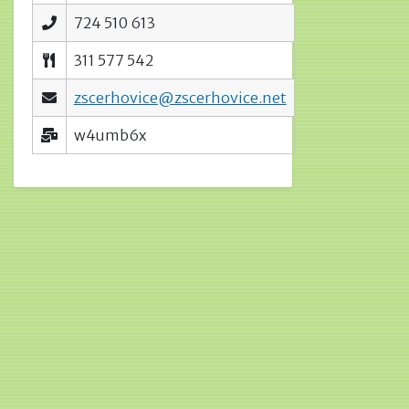
724 510 613
311 577 542
zscerhovice@zscerhovice.net
w4umb6x