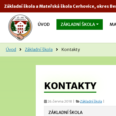
Základní škola a Mateřská škola Cerhovice, okres B
ÚVOD
ZÁKLADNÍ ŠKOLA
MA
Úvod
Základní škola
Kontakty
KONTAKTY
26.června 2018 |
Základní škola
|
ZÁKLADNÍ
ŠKOLA