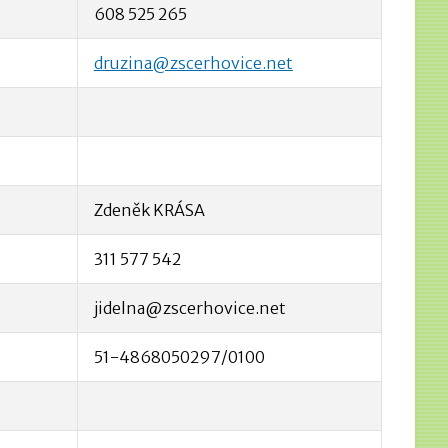
608 525 265
druzina@zscerhovice.net
Zdeněk KRÁSA
311 577 542
jidelna@zscerhovice.net
51-4868050297/0100