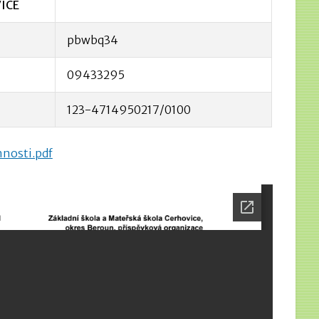
VICE
pbwbq34
09433295
123-4714950217/0100
nosti.pdf