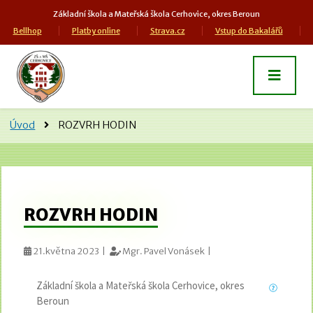
Základní škola a Mateřská škola Cerhovice, okres Beroun
Bellhop
Platby online
Strava.cz
Vstup do Bakalářů
Úvod
ROZVRH HODIN
ROZVRH HODIN
21.května 2023 |
Mgr. Pavel Vonásek |