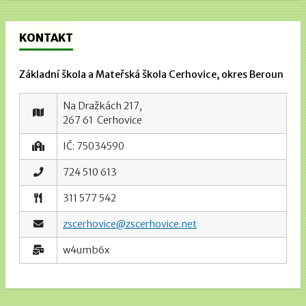
KONTAKT
Základní škola a Mateřská škola Cerhovice, okres Beroun
Na Dražkách 217,
267 61 Cerhovice
IČ: 75034590
724 510 613
311 577 542
zscerhovice@zscerhovice.net
w4umb6x