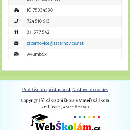
IČ: 75034590
724 510 613
311 577 542
zscerhovice@zscerhovice.net
w4umb6x
Prohlášení o přístupnosti
Nastavení cookies
Copyright© Základní škola a Mateřská škola
Cerhovice, okres Beroun