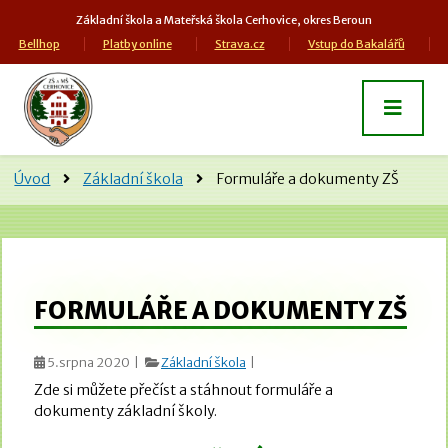
Základní škola a Mateřská škola Cerhovice, okres Beroun
Bellhop
Platby online
Strava.cz
Vstup do Bakalářů
Úvod
Základní škola
Formuláře a dokumenty ZŠ
FORMULÁŘE A DOKUMENTY ZŠ
5.srpna 2020 |
Základní škola
|
Zde si můžete přečíst a stáhnout formuláře a
dokumenty základní školy.