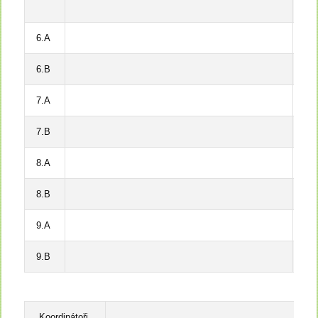
6.A
6.B
7.A
7.B
8.A
8.B
9.A
9.B
Koordinátoři