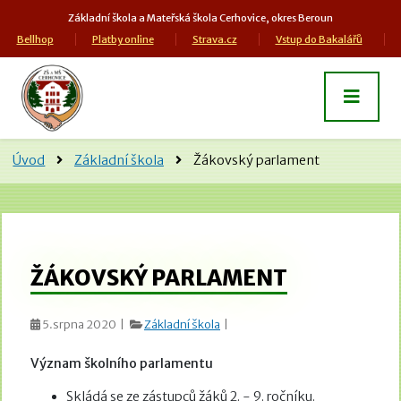
Základní škola a Mateřská škola Cerhovice, okres Beroun
Bellhop
Platby online
Strava.cz
Vstup do Bakalářů
Úvod
Základní škola
Žákovský parlament
ŽÁKOVSKÝ PARLAMENT
5.srpna 2020 |
Základní škola
|
Význam školního parlamentu
Skládá se ze zástupců žáků 2. - 9. ročníku.