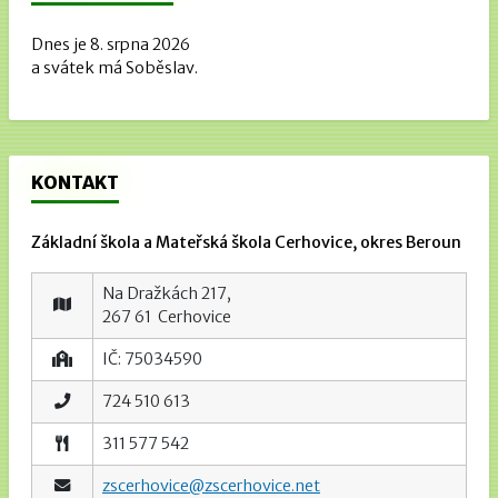
Dnes je 8. srpna 2026
a svátek má Soběslav.
KONTAKT
Základní škola a Mateřská škola Cerhovice, okres Beroun
Na Dražkách 217,
267 61 Cerhovice
IČ: 75034590
724 510 613
311 577 542
zscerhovice@zscerhovice.net