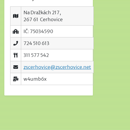
Na Dražkách 217,
267 61 Cerhovice
IČ: 75034590
724 510 613
311 577 542
zscerhovice@zscerhovice.net
w4umb6x