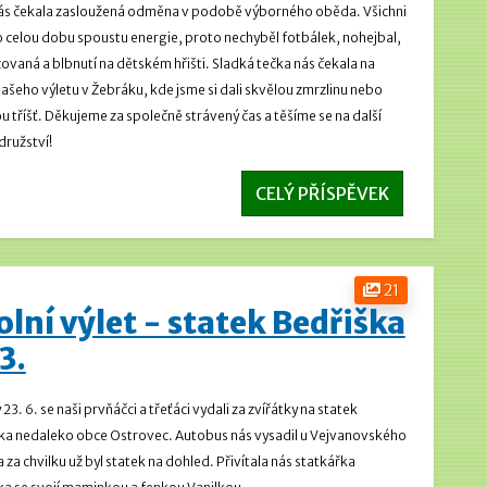
ás čekala zasloužená odměna v podobě výborného oběda. Všichni
o celou dobu spoustu energie, proto nechyběl fotbálek, nohejbal,
ovaná a blbnutí na dětském hřišti.
Sladká tečka nás čekala na
našeho výletu v Žebráku, kde jsme si dali skvělou zmrzlinu nebo
u tříšť. Děkujeme za společně strávený čas a těšíme se na další
ružství!
CELÝ PŘÍSPĚVEK
21
olní výlet - statek Bedřiška
 3.
 23. 6. se naši prvňáčci a třeťáci vydali za zvířátky na statek
ka nedaleko obce Ostrovec. Autobus nás vysadil u Vejvanovského
 za chvilku už byl statek na dohled. Přivítala nás statkářka