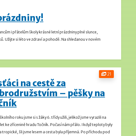
 prázdniny!
ům i přátelům školy krásné letní prázdniny plné slunce,
. Užijte si léto ve zdraví a pohodě.
Na shledanou v novém
21
sťáci na cestě za
brodružstvím – pěšky na
čník
kolního roku jsme si s žáky 6. třídy užili, jelikož jsme vyrazili na
let ke zřícenině hradu Točník.
Počasí nám přálo. I když teploty byly
 tropické, šli jsme lesem a cesta byla příjemná.
Po příchodu pod