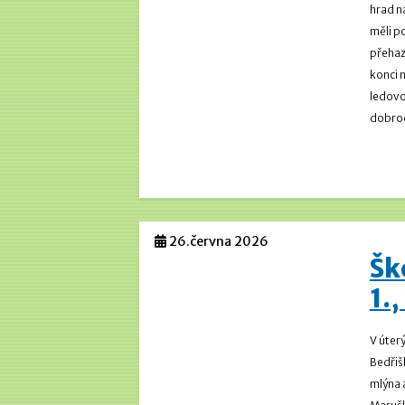
hrad n
měli p
přehaz
konci 
ledovo
dobrod
26.června 2026
Šk
1.,
V úterý
Bedřiš
mlýna a