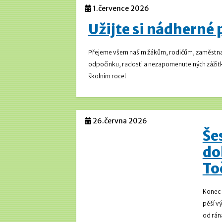
1.července 2026
Užijte si nádherné
Přejeme všem našim žákům, rodičům, zaměstnanc
odpočinku, radosti a nezapomenutelných zážitků
školním roce!
26.června 2026
Še
do
To
Konec š
pěší vý
od rána