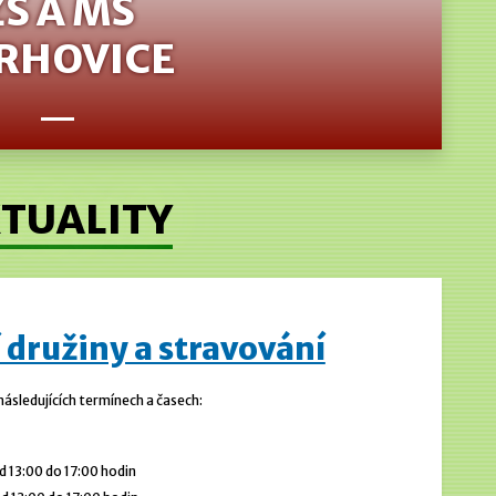
ZŠ A MŠ
RHOVICE
TUALITY
 družiny a stravování
 následujících termínech a časech:
 13:00 do 17:00 hodin