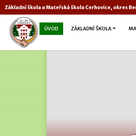
Základní škola a Mateřská škola Cerhovice, okres B
ÚVOD
ZÁKLADNÍ ŠKOLA
MA