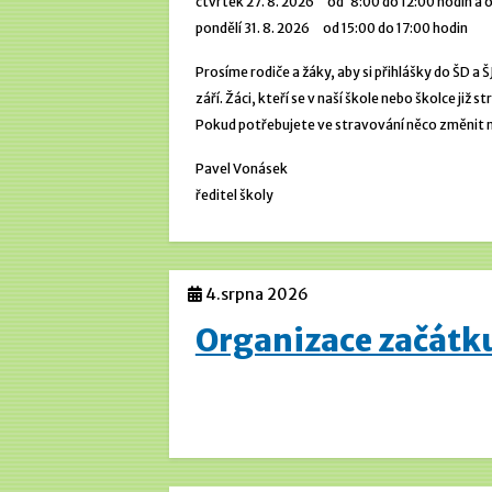
čtvrtek 27. 8. 2026 od 8:00 do 12:00 hodin a o
pondělí 31. 8. 2026 od 15:00 do 17:00 hodin
Prosíme rodiče a žáky, aby si přihlášky do ŠD a ŠJ
září. Žáci, kteří se v naší škole nebo školce již 
Pokud potřebujete ve stravování něco změnit neb
Pavel Vonásek
ředitel školy
4.srpna 2026
Organizace začátk