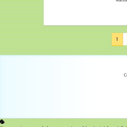
Marušk
1
C