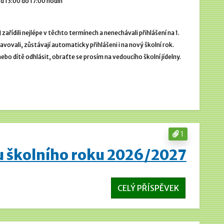
d 13:00 do 17:00 hodin
 zařídili nejlépe v těchto termínech a nenechávali přihlášení na 1.
stravovali, zůstávají automaticky přihlášeni i na nový školní rok.
o dítě odhlásit, obraťte se prosím na vedoucího školní jídelny.
1
u školního roku 2026/2027
CELÝ PŘÍSPĚVEK