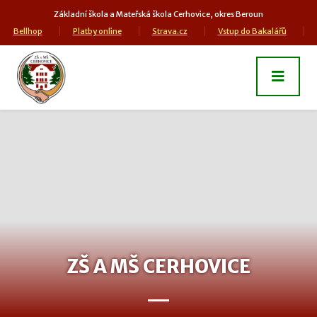
Základní škola a Mateřská škola Cerhovice, okres Beroun
Bellhop
Platby online
Strava.cz
Vstup do Bakalářů
ZŠ A MŠ CERHOVICE