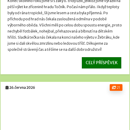
Konec školního roku jsme si s žáky 6. třídy užili, jelikož jsme vyrazili na
pěší výlet ke zřícenině hradu Točník.
Počasí nám přálo. I když teploty
byly od rána tropické, šli jsme lesem a cesta byla příjemná.
Po
příchodu pod hrad nás čekala zasloužená odměna v podobě
výborného oběda. Všichni měli po celou dobu spoustu energie, proto
nechyběl fotbálek, nohejbal, přehazovaná a blbnutí na dětském
hřišti.
Sladká tečka nás čekala na konci našeho výletu v Žebráku, kde
jsme si dali skvělou zmrzlinu nebo ledovou tříšť. Děkujeme za
společně strávený čas a těšíme se na další dobrodružství!
CELÝ PŘÍSPĚVEK
26.června 2026
21