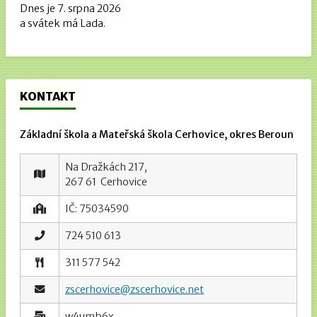
Dnes je 7. srpna 2026
a svátek má Lada.
KONTAKT
Základní škola a Mateřská škola Cerhovice, okres Beroun
Na Dražkách 217,
267 61 Cerhovice
IČ: 75034590
724 510 613
311 577 542
zscerhovice@zscerhovice.net
w4umb6x