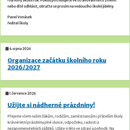
i na nový školní rok. Pokud potřebujete ve stravování něco změnit
nebo dítě odhlásit, obraťte se prosím na vedoucího školní jídelny.
Pavel Vonásek
ředitel školy
4.srpna 2026
Organizace začátku školního roku
2026/2027
1.července 2026
Užijte si nádherné prázdniny!
Přejeme všem našim žákům, rodičům, zaměstnancům i přátelům školy
krásné letní prázdniny plné slunce, odpočinku, radosti a
nezapomenutelných zážitků. Užijte si léto ve zdraví a pohodě.
Na