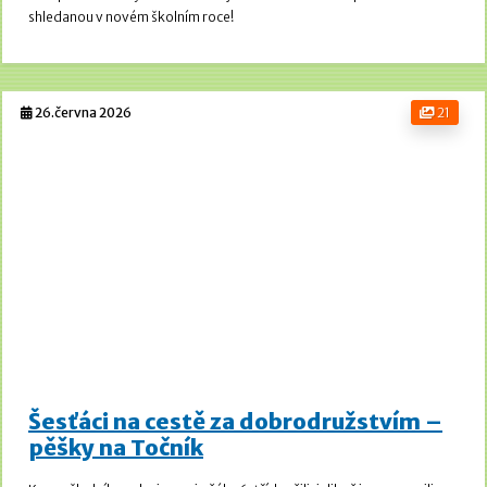
shledanou v novém školním roce!
26.června 2026
21
Šesťáci na cestě za dobrodružstvím –
pěšky na Točník