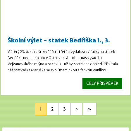
Školní výlet - statek Bedřiška 1., 3.
V úterý 23. 6. se naši prvňáčci a třeťáci vydali za zvířátky na statek
Bedřiška nedaleko obce Ostrovec. Autobus nás vysadil u
Vejvanovského mlýna a za chvilku už byl statek na dohled. Přivítala
nás statkářka Maruška se svojí maminkou a fenkou Vanilkou.
CELÝ PŘÍSPĚVEK
1
2
3
›
»