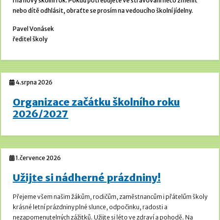
i na nový školní rok. Pokud potřebujete ve stravování něco změnit
nebo dítě odhlásit, obraťte se prosím na vedoucího školní jídelny.
Pavel Vonásek
ředitel školy
4.srpna 2026
Organizace začátku školního roku
2026/2027
1.července 2026
Užijte si nádherné prázdniny!
Přejeme všem našim žákům, rodičům, zaměstnancům i přátelům školy
krásné letní prázdniny plné slunce, odpočinku, radosti a
nezapomenutelných zážitků. Užijte si léto ve zdraví a pohodě.
Na