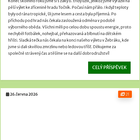
Konec školního roku jsme si s žáky 6. třídy užili, jelikož jsme vyrazili na
pěší výlet ke zřícenině hradu Točník.
Počasí nám přálo. I když teploty
byly od rána tropické, šli jsme lesem a cesta byla příjemná.
Po
příchodu pod hrad nás čekala zasloužená odměna v podobě
výborného oběda. Všichni měli po celou dobu spoustu energie, proto
nechyběl fotbálek, nohejbal, přehazovaná a blbnutí na dětském
hřišti.
Sladká tečka nás čekala na konci našeho výletu v Žebráku, kde
jsme si dali skvělou zmrzlinu nebo ledovou tříšť. Děkujeme za
společně strávený čas a těšíme se na další dobrodružství!
CELÝ PŘÍSPĚVEK
26.června 2026
21