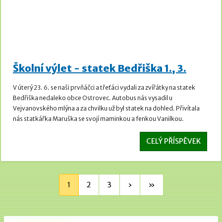
Školní výlet - statek Bedřiška 1., 3.
V úterý 23. 6. se naši prvňáčci a třeťáci vydali za zvířátky na statek
Bedřiška nedaleko obce Ostrovec. Autobus nás vysadil u
Vejvanovského mlýna a za chvilku už byl statek na dohled. Přivítala
nás statkářka Maruška se svojí maminkou a fenkou Vanilkou.
CELÝ PŘÍSPĚVEK
1
2
3
›
»