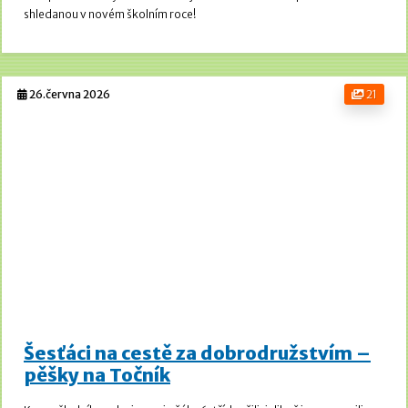
shledanou v novém školním roce!
26.června 2026
21
Šesťáci na cestě za dobrodružstvím –
pěšky na Točník