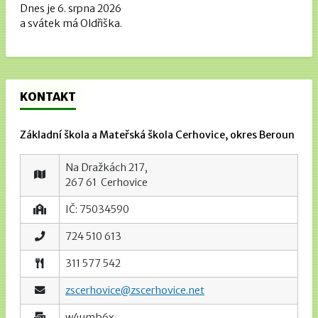
Dnes je 6. srpna 2026
a svátek má Oldřiška.
KONTAKT
Základní škola a Mateřská škola Cerhovice, okres Beroun
Na Dražkách 217,
267 61 Cerhovice
IČ: 75034590
724 510 613
311 577 542
zscerhovice@zscerhovice.net
w4umb6x