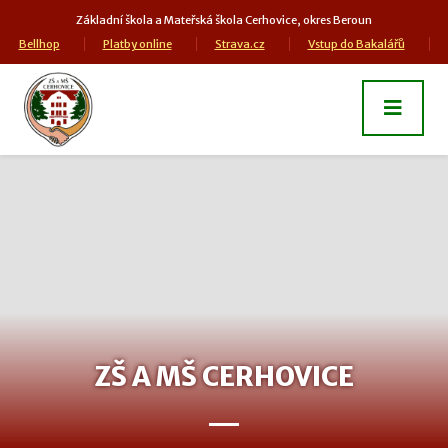
Základní škola a Mateřská škola Cerhovice, okres Beroun
Bellhop
Platby online
Strava.cz
Vstup do Bakalářů
ZŠ A MŠ CERHOVICE