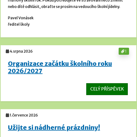
i na nový školní rok. Pokud potřebujete ve stravování něco změnit
nebo dítě odhlásit, obraťte se prosím na vedoucího školní jídelny.
Pavel Vonásek
ředitel školy
4.srpna 2026
1
Organizace začátku školního roku
2026/2027
CELÝ PŘÍSPĚVEK
1.července 2026
Užijte si nádherné prázdniny!