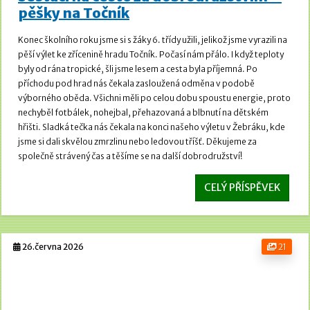
pěšky na Točník
Konec školního roku jsme si s žáky 6. třídy užili, jelikož jsme vyrazili na
pěší výlet ke zřícenině hradu Točník.
Počasí nám přálo. I když teploty
byly od rána tropické, šli jsme lesem a cesta byla příjemná.
Po
příchodu pod hrad nás čekala zasloužená odměna v podobě
výborného oběda. Všichni měli po celou dobu spoustu energie, proto
nechyběl fotbálek, nohejbal, přehazovaná a blbnutí na dětském
hřišti.
Sladká tečka nás čekala na konci našeho výletu v Žebráku, kde
jsme si dali skvělou zmrzlinu nebo ledovou tříšť. Děkujeme za
společně strávený čas a těšíme se na další dobrodružství!
CELÝ PŘÍSPĚVEK
26.června 2026
21