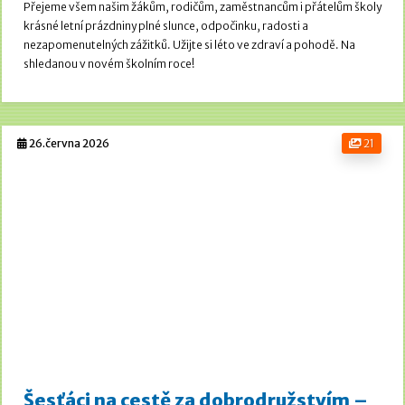
Přejeme všem našim žákům, rodičům, zaměstnancům i přátelům školy
krásné letní prázdniny plné slunce, odpočinku, radosti a
nezapomenutelných zážitků. Užijte si léto ve zdraví a pohodě.
Na
shledanou v novém školním roce!
26.června 2026
21
Šesťáci na cestě za dobrodružstvím –