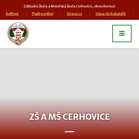
Základní škola a Mateřská škola Cerhovice, okres Beroun
Bellhop
Platby online
Strava.cz
Vstup do Bakalářů
ZŠ A MŠ CERHOVICE