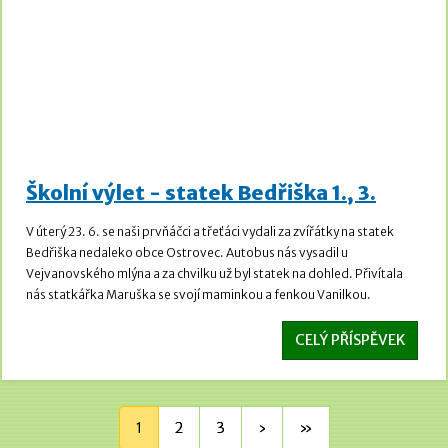
Školní výlet - statek Bedřiška 1., 3.
V úterý 23. 6. se naši prvňáčci a třeťáci vydali za zvířátky na statek
Bedřiška nedaleko obce Ostrovec. Autobus nás vysadil u
Vejvanovského mlýna a za chvilku už byl statek na dohled. Přivítala
nás statkářka Maruška se svojí maminkou a fenkou Vanilkou.
CELÝ PŘÍSPĚVEK
1
2
3
›
»